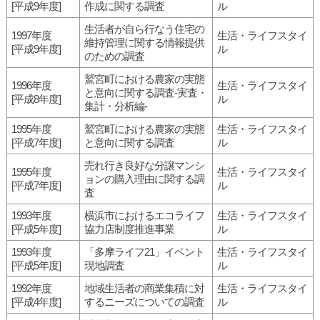
[平成9年度]
作成に関する調査
ル
生活者が自ら行なう住宅の
1997年度
生活・ライフスタイ
維持管理に関する情報提供
[平成9年度]
ル
のための調査
鷲宮町における農家の実態
1996年度
生活・ライフスタイ
と意向に関する調査-実査・
[平成8年度]
ル
集計・分析編-
1995年度
鷲宮町における農家の実態
生活・ライフスタイ
[平成7年度]
と意向に関する調査
ル
売れ行き良好な分譲マンシ
1995年度
生活・ライフスタイ
ョンの購入理由に関する調
[平成7年度]
ル
査
1993年度
横浜市におけるエコライフ
生活・ライフスタイ
[平成5年度]
協力店制度推進事業
ル
1993年度
「多摩ライフ21」イベント
生活・ライフスタイ
[平成5年度]
現地調査
ル
1992年度
地域生活者の商業集積に対
生活・ライフスタイ
[平成4年度]
するニーズについての調査
ル