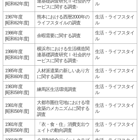
連基礎調査研究Ⅱ-社会的サ
[昭和62年度]
ル
ービスに関する調査-
1987年度
熊本における西暦2000年の
生活・ライフスタイ
[昭和62年度]
ライフスタイルの調査
ル
1986年度
生活・ライフスタイ
余暇需要に関する調査
[昭和61年度]
ル
横浜市における生活構造関
1986年度
生活・ライフスタイ
連基礎調査研究Ⅰ-社会的サ
[昭和61年度]
ル
ービスに関する調査-
1985年度
人材派遣業の新しいあり方
生活・ライフスタイ
[昭和60年度]
に関する調査
ル
1983年度
生活・ライフスタイ
練馬区生活環境調査
[昭和58年度]
ル
大都市圏住宅地における増
1981年度
生活・ライフスタイ
改築のメカニズムに関する
[昭和56年度]
ル
調査
1981年度
「衣・食・住」消費支出ウ
生活・ライフスタイ
[昭和56年度]
ェイトの動向調査
ル