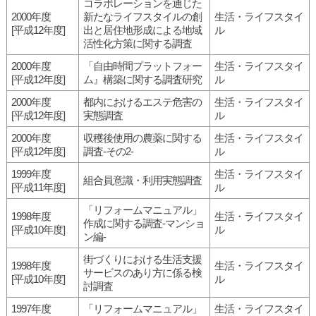
コラボレーションを通じた
2000年度
新たなライフスタイルの創
生活・ライフスタイ
[平成12年度]
出と居住地形成による地域
ル
活性化方策に関する調査
2000年度
「自由時間プラットフォー
生活・ライフスタイ
[平成12年度]
ム』構築に関する調査研究
ル
2000年度
都内におけるエステ危害の
生活・ライフスタイ
[平成12年度]
実態調査
ル
2000年度
収穫後使用の農薬に関する
生活・ライフスタイ
[平成12年度]
調査-その2-
ル
1999年度
生活・ライフスタイ
組合員意識・利用実態調査
[平成11年度]
ル
「リフォームマニュアル」
1998年度
生活・ライフスタイ
作成に関する調査-マンショ
[平成10年度]
ル
ン編-
街づくりにおける生活支援
1998年度
生活・ライフスタイ
サービスのあり方に係る検
[平成10年度]
ル
討調査
1997年度
「リフォームマニュアル」
生活・ライフスタイ