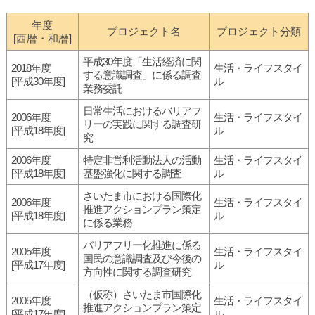
年度
プロジェクト名
プロジェクト分類
[西暦・和暦]
平成30年度「生活経済に関
2018年度
生活・ライフスタイ
する意識調査」に係る調査
[平成30年度]
ル
業務委託
日常生活におけるバリアフ
2006年度
生活・ライフスタイ
リーの実践に関する調査研
[平成18年度]
ル
究
2006年度
特定非営利活動法人の活動
生活・ライフスタイ
[平成18年度]
基盤強化に関する調査
ル
さいたま市における国際化
2006年度
生活・ライフスタイ
推進アクションプラン策定
[平成18年度]
ル
に係る業務
バリアフリー化推進に係る
2005年度
生活・ライフスタイ
国民の意識調査及び今後の
[平成17年度]
ル
方向性に関する調査研究
（仮称）さいたま市国際化
2005年度
生活・ライフスタイ
推進アクションプラン策定
[平成17年度]
ル