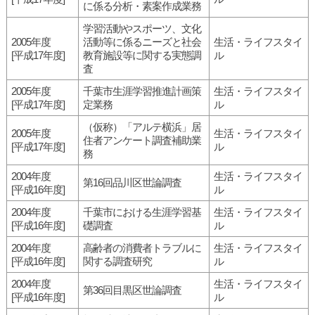
に係る分析・素案作成業務
学習活動やスポーツ、文化
2005年度
活動等に係るニーズと社会
生活・ライフスタイ
[平成17年度]
教育施設等に関する実態調
ル
査
2005年度
千葉市生涯学習推進計画策
生活・ライフスタイ
[平成17年度]
定業務
ル
（仮称）「アルテ横浜」居
2005年度
生活・ライフスタイ
住者アンケート調査補助業
[平成17年度]
ル
務
2004年度
生活・ライフスタイ
第16回品川区世論調査
[平成16年度]
ル
2004年度
千葉市における生涯学習基
生活・ライフスタイ
[平成16年度]
礎調査
ル
2004年度
高齢者の消費者トラブルに
生活・ライフスタイ
[平成16年度]
関する調査研究
ル
2004年度
生活・ライフスタイ
第36回目黒区世論調査
[平成16年度]
ル