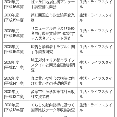
2004年度
虹ヶ丘団地居住者アンケー
生活・ライフスタイ
[平成16年度]
ト調査補助業務
ル
2003年度
第13回国立市政世論調査業
生活・ライフスタイ
[平成15年度]
務
ル
リニューアル住宅及び高齢
2003年度
生活・ライフスタイ
者向け優良賃貸住宅に関す
[平成15年度]
ル
る入居者アンケート調査
2003年度
広告と消費者トラブルに関
生活・ライフスタイ
[平成15年度]
する調査研究
ル
埼玉郊外エリア都市ライフ
2003年度
生活・ライフスタイ
スタイルと商品企画検討調
[平成15年度]
ル
査
2002年度
真に豊かな社会の構築に向
生活・ライフスタイ
[平成14年度]
けた豊かさの基礎的調査
ル
2001年度
多摩市生涯学習推進計画改
生活・ライフスタイ
[平成13年度]
訂支援業務
ル
2001年度
くらしの動向指標に基づく
生活・ライフスタイ
[平成13年度]
国際比較データ等収集調査
ル