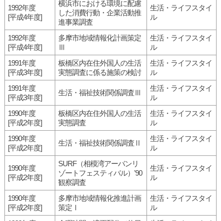
横浜市における環境に配慮
1992年度
生活・ライフスタイ
した消費行動・企業活動推
[平成4年度]
ル
進事業調査
1992年度
多摩市地域情報化計画策定
生活・ライフスタイ
[平成4年度]
Ⅲ
ル
1991年度
板橋区内在住外国人の生活
生活・ライフスタイ
[平成3年度]
実態調査に係る施策の検討
ル
1991年度
生活・ライフスタイ
生活・福祉技術関係調査Ⅲ
[平成3年度]
ル
1990年度
板橋区内在住外国人の生活
生活・ライフスタイ
[平成2年度]
実態調査
ル
1990年度
生活・ライフスタイ
生活・福祉技術関係調査Ⅱ
[平成2年度]
ル
SURF（相模湾アーバンリ
1990年度
生活・ライフスタイ
ゾートフェスティバル）'90
[平成2年度]
ル
観察調査
1990年度
多摩市地域情報化推進計画
生活・ライフスタイ
[平成2年度]
策定Ⅰ
ル